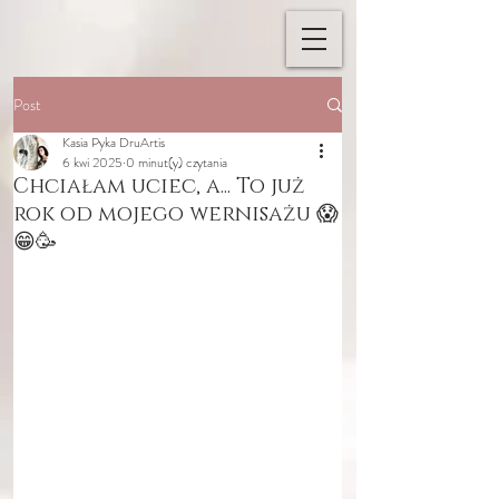
Post
Kasia Pyka DruArtis
6 kwi 2025
0 minut(y) czytania
Chciałam uciec, a... To już
rok od mojego wernisażu 😱
😁🥳