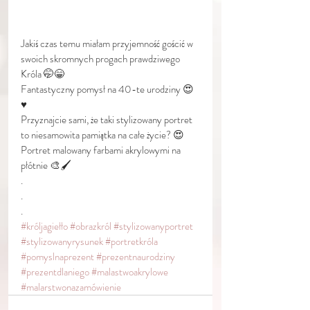
Jakiś czas temu miałam przyjemność gościć w 
swoich skromnych progach prawdziwego 
Króla 🤭😁
Fantastyczny pomysł na 40-te urodziny 😍
♥️ 
Przyznajcie sami, że taki stylizowany portret 
to niesamowita pamiątka na całe życie? 😍
Portret malowany farbami akrylowymi na 
płótnie 🎨🖌
.
.
.
#króljagiełło
#obrazkról
#stylizowanyportret
#stylizowanyrysunek
#portretkróla
#pomyslnaprezent
#prezentnaurodziny
#prezentdlaniego
#malastwoakrylowe
#malarstwonazamówienie