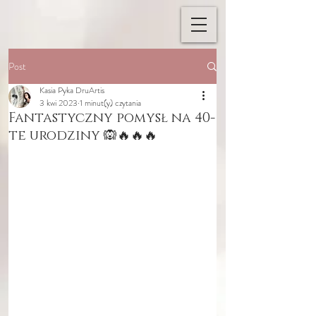
Post
Kasia Pyka DruArtis
3 kwi 2023
1 minut(y) czytania
Fantastyczny pomysł na 40-
te urodziny 🙉🔥🔥🔥