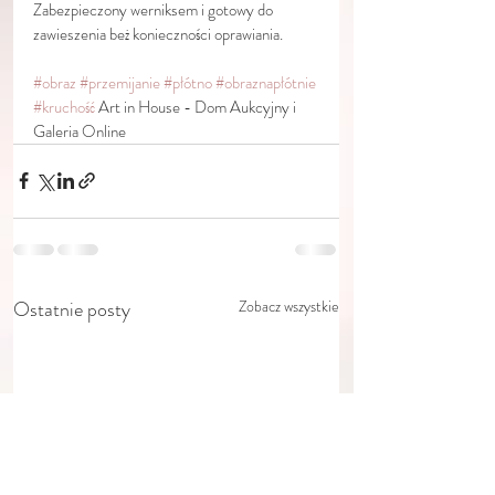
Zabezpieczony werniksem i gotowy do 
zawieszenia beż konieczności oprawiania. 
#obraz
#przemijanie
#płótno
#obraznapłótnie
#kruchość
 Art in House - Dom Aukcyjny i 
Galeria Online
Ostatnie posty
Zobacz wszystkie