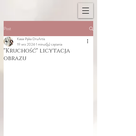
Post
Kasia Pyka DruArtis
19 wrz 2024
1 minut(y) czytania
''Kruchość'' licytacja
obrazu