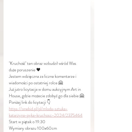
''Kruchość'' ten obraz wzbudził wśród Was 
duże poruszenie 🖤
Jestem wdzięczna za liczne komentarze i 
wiadomości po ostatniej rolce 🤗
Już jutro licytacja w domu aukcyjnym Art in 
House, gdzie możecie zdobyć go dla siebie 🤗
Poniżej link do licytacji 👇
https://onebid.pl/pl/mloda-sztuka-
katarzyna-pyka-kruchosc-2024/2375464
Start w piątek o 19.30 
Wymiary obrazu 100x60cm 