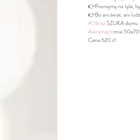
👉Poznajmy na tyle, by 
👉Bo ani świat, ani ludz
#Obraz
 SZUKA domu 
#akrylnapło
́tnie 50x7
Cena 620 zł.