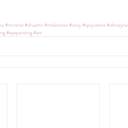
nu
#mirame
#druartis
#malarstwo
#oczy
#spojrzenie
#obrazyna
ing
#eyepainting
#art