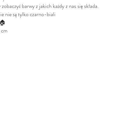
zobaczyć barwy z jakich każdy z nas się składa. 
ie nie są tylko czarno-biali
🏠 
0 cm