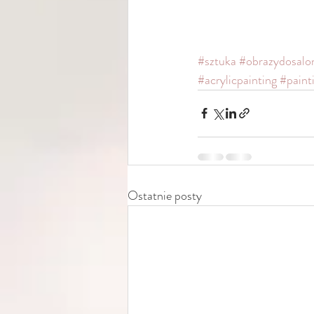
#sztuka
#obrazydosalo
#acrylicpainting
#paint
Ostatnie posty