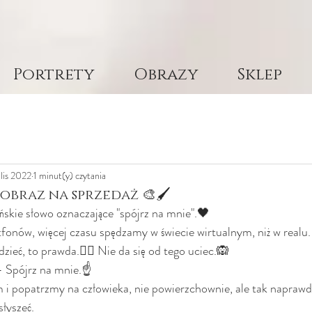
Portrety
Obrazy
Sklep
 lis 2022
1 minut(y) czytania
obraz na sprzedaż 🎨🖌
skie słowo oznaczające "spójrz na mnie".🖤
fonów, więcej czasu spędzamy w świecie wirtualnym, niż w realu
ieć, to prawda.🤷‍♀️ Nie da się od tego uciec.🙉
- Spójrz na mnie.☝️
 i popatrzmy na człowieka, nie powierzchownie, ale tak naprawd
łyszeć. 