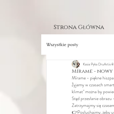
Strona Główna
Wszystkie posty
Kasia Pyka DruArtis
8
Mírame - nowy 
Mírame - piękne hiszpań
Żyjemy w czasach smart
klimat" można by powiedz
Stąd przesłanie obrazu 
Zatrzymajmy się czasem
👉Posłuchajmy, żeby us