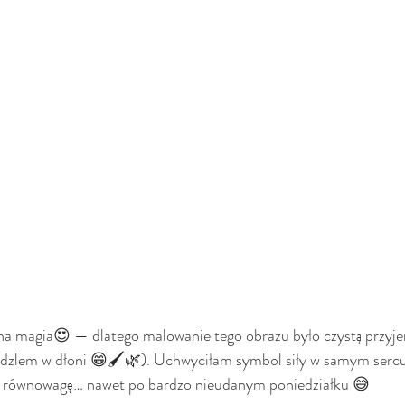
na magia😍 — dlatego malowanie tego obrazu było czystą przyjem
ędzlem w dłoni 😁🖌️🌿). Uchwyciłam symbol siły w samym sercu 
ca równowagę… nawet po bardzo nieudanym poniedziałku 😅