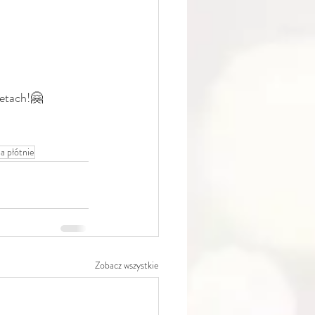
netach!🤗
a płótnie
Zobacz wszystkie