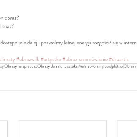
en obraz?
limat? 
ostępnijcie dalej i pozwólmy leśnej energii rozgościć się w inter
klimaty
#obrazwilk
#artystka
#obraznazamówienie
#druartis
zy
Obrazy na sprzedaż
Obrazy do salonu
sztuka
Malarstwo akrylowe
płótno
Obraz n