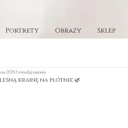
Portrety
Obrazy
Sklep
 cze 2025
1 minut(y) czytania
śną krainę na płótnie 🌿