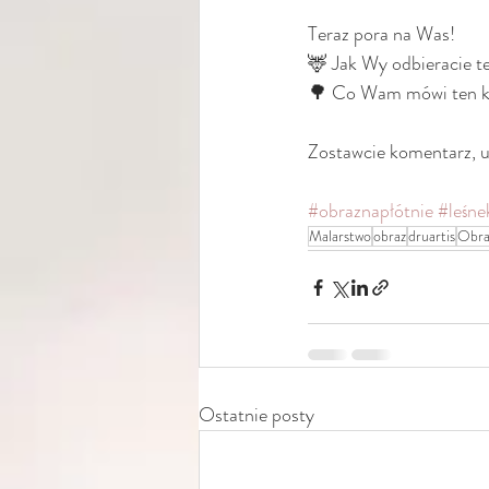
Teraz pora na Was!
🦌 Jak Wy odbieracie t
🌳 Co Wam mówi ten k
Zostawcie komentarz, ud
#obraznapłótnie
#leśne
Malarstwo
obraz
druartis
Obra
Ostatnie posty