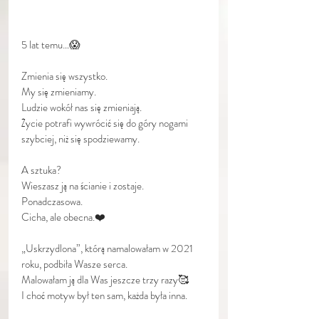
5 lat temu…😱
Zmienia się wszystko.
My się zmieniamy.
Ludzie wokół nas się zmieniają.
Życie potrafi wywrócić się do góry nogami 
szybciej, niż się spodziewamy.
A sztuka?
Wieszasz ją na ścianie i zostaje.
Ponadczasowa.
Cicha, ale obecna.❤️
„Uskrzydlona”, którą namalowałam w 2021 
roku, podbiła Wasze serca.
Malowałam ją dla Was jeszcze trzy razy🥰
I choć motyw był ten sam, każda była inna.