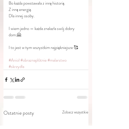
Bo każda powstawała z inną historią.
Z inną energią.
Dla innej osoby.
I wiem jedno — każda znalazła swój dobry 
dom.🤗
I to jest w tym wszystkim najpiękniejsze 🥰
#Anioł
#obraznapłótnie
#malarstwo
#skrzydła
Ostatnie posty
Zobacz wszystkie