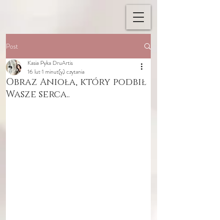
Post
Kasia Pyka DruArtis
16 lut
1 minut(y) czytania
Obraz Anioła, który podbił
Wasze serca..