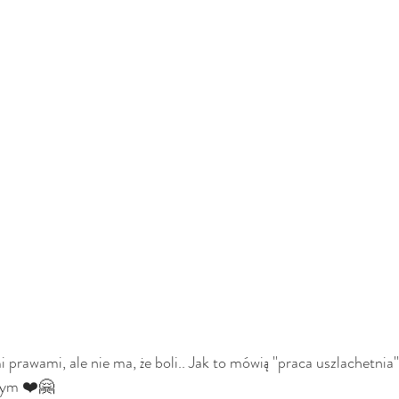
i prawami, ale nie ma, że boli.. Jak to mówią ''praca uszlachetnia'
ałym ❤️🤗