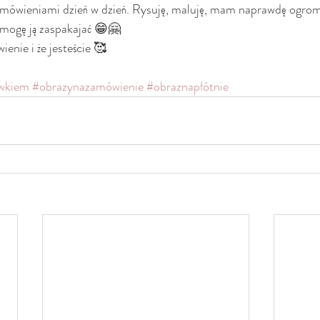
mówieniami dzień w dzień. Rysuję, maluję, mam naprawdę ogrom
 mogę ją zaspakajać 😁🤗
enie i że jesteście 🥰
ówkiem
#obrazynazamówienie
#obraznapłótnie