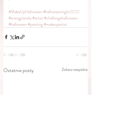
.
#MakeUpHalloween
#halloweennight2022
#energylandia
#artist
#challengehalloween
#halloween
#painting
#makeupartist
Ostatnie posty
Zobacz wszystkie