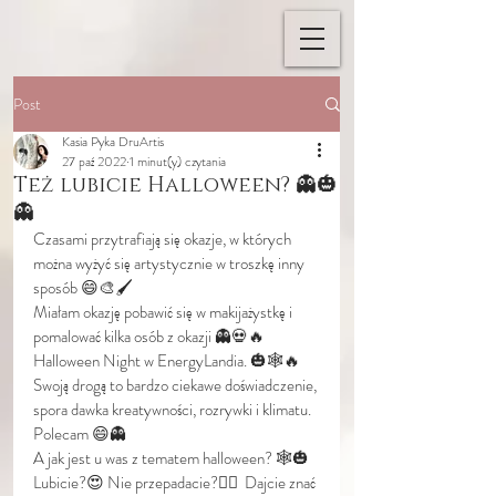
Post
Kasia Pyka DruArtis
27 paź 2022
1 minut(y) czytania
Też lubicie Halloween? 👻🎃
👻
Czasami przytrafiają się okazje, w których 
można wyżyć się artystycznie w troszkę inny 
sposób 😄🎨🖌
Miałam okazję pobawić się w makijażystkę i 
pomalować kilka osób z okazji 👻💀🔥 
Halloween Night w EnergyLandia. 🎃🕸🔥
Swoją drogą to bardzo ciekawe doświadczenie, 
spora dawka kreatywności, rozrywki i klimatu. 
Polecam 😄👻
A jak jest u was z tematem halloween? 🕸🎃
Lubicie?😍 Nie przepadacie?🤷‍♀️  Dajcie znać 