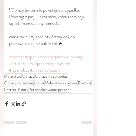
❗️Obrazy jak ten nie powstają z przypadku. 
Powstają z pasji. I z rozmów, które zaczynają 
się od „mam szalony pomysł…”
Masz taki? Daj znać. Stwórzmy coś, co 
przetrwa dłużej niż bukiet róż 🔥
#portret
#japonia
#portretpersonalizowany
#sztukazduszą
#prezentzpomysłem
#japanvibes
#unikalnyprezent
Malarstwo
Obrazy
Obrazy na sprzedaż
Obrazy do salonu
sztuka
Malarstwo akrylowe
Prezent
Portret ślubny
Personalizowanie prezent