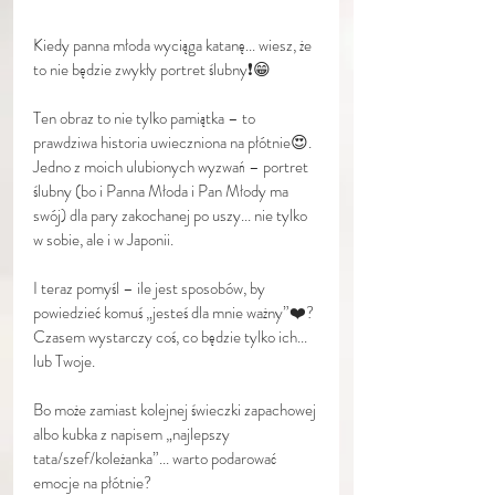
Kiedy panna młoda wyciąga katanę... wiesz, że 
to nie będzie zwykły portret ślubny❗️😁
Ten obraz to nie tylko pamiątka – to 
prawdziwa historia uwieczniona na płótnie😍. 
Jedno z moich ulubionych wyzwań – portret 
ślubny (bo i Panna Młoda i Pan Młody ma 
swój) dla pary zakochanej po uszy... nie tylko 
w sobie, ale i w Japonii.
I teraz pomyśl – ile jest sposobów, by 
powiedzieć komuś „jesteś dla mnie ważny”❤️? 
Czasem wystarczy coś, co będzie tylko ich... 
lub Twoje.
Bo może zamiast kolejnej świeczki zapachowej 
albo kubka z napisem „najlepszy 
tata/szef/koleżanka”... warto podarować 
emocje na płótnie?