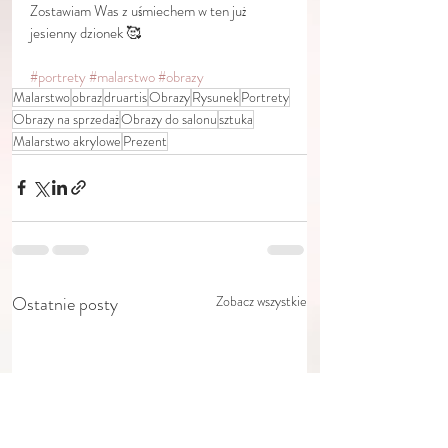
Zostawiam Was z uśmiechem w ten już 
jesienny dzionek 🥰
#portrety
#malarstwo
#obrazy
Malarstwo
obraz
druartis
Obrazy
Rysunek
Portrety
Obrazy na sprzedaż
Obrazy do salonu
sztuka
Malarstwo akrylowe
Prezent
Ostatnie posty
Zobacz wszystkie