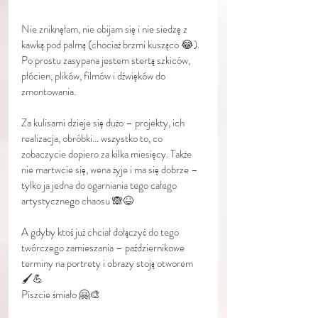
Nie zniknęłam, nie obijam się i nie siedzę z 
kawką pod palmą (chociaż brzmi kusząco 😂). 
Po prostu zasypana jestem stertą szkiców, 
płócien, plików, filmów i dźwięków do 
zmontowania.
Za kulisami dzieje się dużo – projekty, ich 
realizacja, obróbki… wszystko to, co 
zobaczycie dopiero za kilka miesięcy. Także 
nie martwcie się, wena żyje i ma się dobrze – 
tylko ja jedna do ogarniania tego całego 
artystycznego chaosu 🙈😆
A gdyby ktoś już chciał dołączyć do tego 
twórczego zamieszania – październikowe 
terminy na portrety i obrazy stoją otworem 
🖌️💪
Piszcie śmiało 🤗🎨