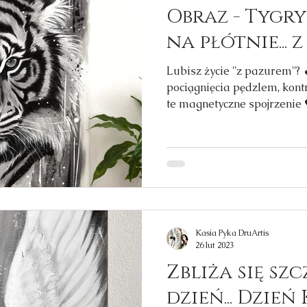
Obraz - Tygr
na płótnie... 
Lubisz życie ''z pazurem''?
pociągnięcia pędzlem, kont
te magnetyczne spojrzenie 
Kasia Pyka DruArtis
26 lut 2023
Zbliża się sz
dzień... Dzień 