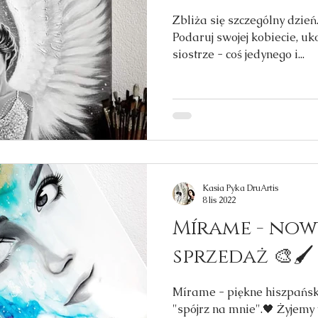
Zbliża się szczególny dzień.
Podaruj swojej kobiecie, uko
siostrze - coś jedynego i...
Kasia Pyka DruArtis
8 lis 2022
Mírame - now
sprzedaż 🎨🖌
Mírame - piękne hiszpańsk
"spójrz na mnie".🖤 Żyjemy