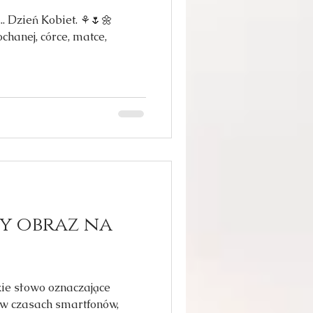
.. Dzień Kobiet. ⚘️🌷🌼
chanej, córce, matce,
y obraz na
ie słowo oznaczające
 w czasach smartfonów,