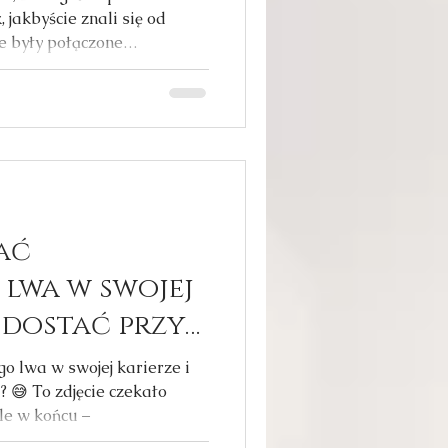
 jakbyście znali się od
e były połączone
cie nadawali na tych samych
 relacjach romantycznych,
yobraź sobie, że trzeba te
rudne zadanie?
e tak z klientką to sobie
 Jako żar w sercach, który
wiet
ać
 lwa w swojej
e dostać przy
😅
o lwa w swojej karierze i
 😅 To zdjęcie czekało
le w końcu –