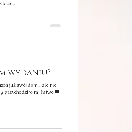
ecie...
ym wydaniu?
zła już swój dom... ale nie
ią przychodziło mi łatwo 🙈