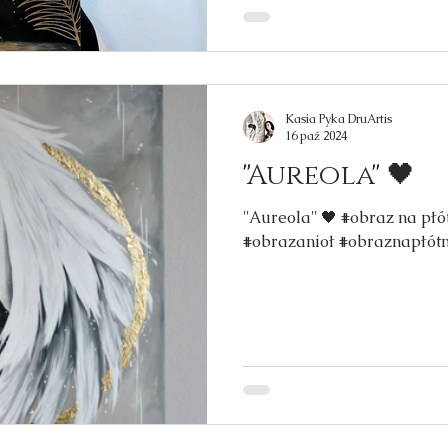
Kasia Pyka DruArtis
16 paź 2024
''Aureola'' 🖤
''Aureola'' 🖤 #obraz na płótni
#obrazanioł #obraznapłót