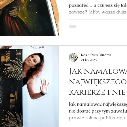
poznałeś… a czujesz się tak,
zawsze❓️
zawsze❓️ Jakby wasze dusz
niewidzialną nicią. Jakbyś
falach. I nie mówię tylko o
także o przyjaźni. I teraz w
połączenie namalować... T
Zdecydowanie 😄 Ale właśni
wyobrażałyśmy. Jako ciepło.
Kasia Pyka DruArtis
kiedy jesteśmy razem, rozś
21 lip 2025
Jak namalow
największego
karierze i ni
tym zawału? 
Jak namalować największeg
nie dostać przy tym zawału?
prawie rok na publikację, a