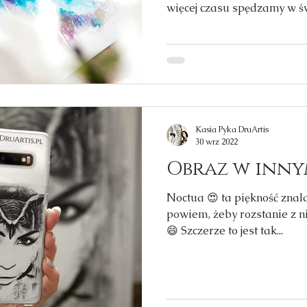
więcej czasu spędzamy w świ
Kasia Pyka DruArtis
30 wrz 2022
Obraz w inn
Noctua 😍 ta piękność znala
powiem, żeby rozstanie z n
😄 Szczerze to jest tak...