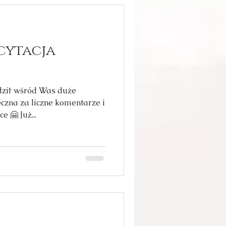
icytacja
udził wśród Was duże
czna za liczne komentarze i
e 🤗 Już...