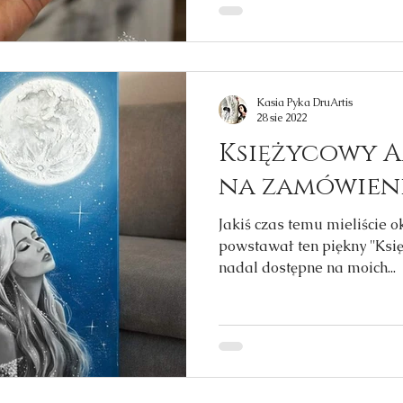
Kasia Pyka DruArtis
28 sie 2022
Księżycowy A
na zamówien
Jakiś czas temu mieliście o
powstawał ten piękny ''Księ
nadal dostępne na moich...