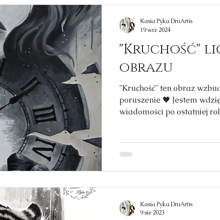
Kasia Pyka DruArtis
19 wrz 2024
''Kruchość'' l
obrazu
''Kruchość'' ten obraz wzb
poruszenie 🖤 Jestem wdzię
wiadomości po ostatniej rolc
Kasia Pyka DruArtis
9 sie 2023