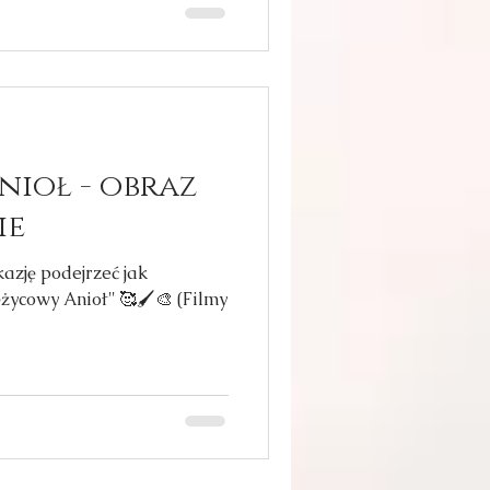
nioł - obraz
ie
kazję podejrzeć jak
życowy Anioł'' 🥰🖌🎨 (Filmy