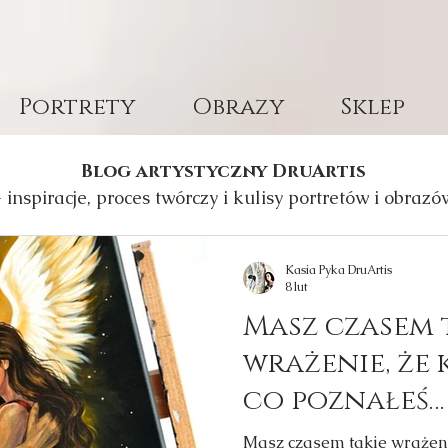
Portrety
Obrazy
Sklep
Blog artystyczny DruArtis
- inspiracje, proces twórczy i kulisy portretów i obrazó
Kasia Pyka DruArtis
8 lut
Masz czasem 
wrażenie, że
co poznałeś… 
tak, jakbyście
Masz czasem takie wrażeni