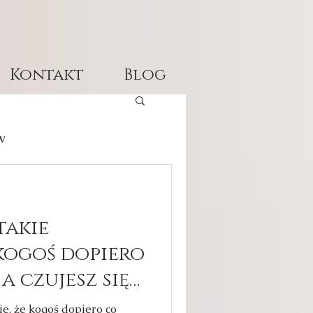
Kontakt
Blog
w
takie
 kogoś dopiero
a czujesz się
 znali się od
e, że kogoś dopiero co