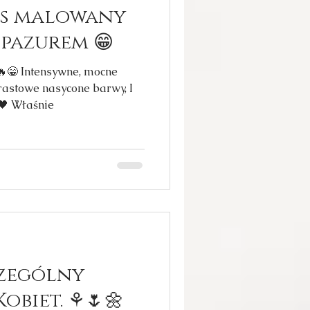
ys malowany
z pazurem 😁
 🔥😁 Intensywne, mocne
rastowe nasycone barwy, I
🖤 Właśnie
czególny
Kobiet. ⚘️🌷🌼