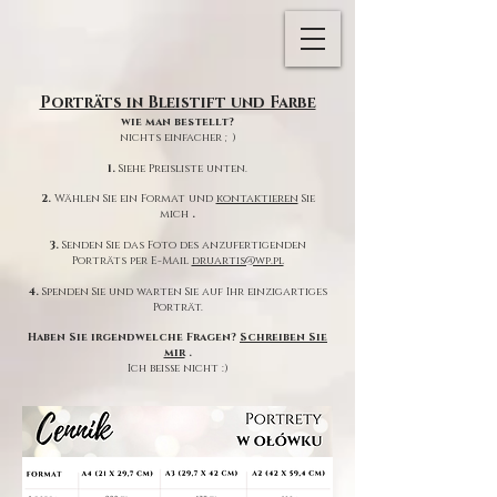
Porträts in Bleistift und Farbe
wie man bestellt?
nichts einfacher ;)
1.
Siehe Preisliste unten.
2.
Wählen Sie ein Format und
kontaktieren
Sie
mich
.
3.
Senden Sie das Foto des anzufertigenden
Porträts per E-Mail
druartis@wp.pl
4.
Spenden Sie und warten Sie auf Ihr einzigartiges
Porträt.
Haben Sie irgendwelche Fragen?
Schreiben Sie
mir
.
Ich beiße nicht :)